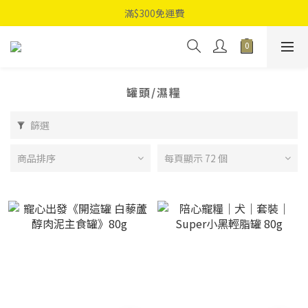
滿$300免運費
罐頭/濕糧
篩選
商品排序
每頁顯示 72 個