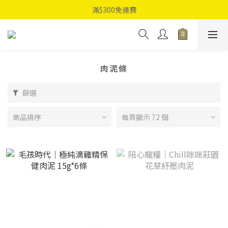
滿$300免運費
肉泥條
篩選
商品排序
每頁顯示 72 個