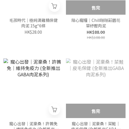
售完
毛孩時代｜極純滴雞精保健
陪心寵糧｜Chill咪咪莊園花
肉泥 15g*6條
草紓壓肉泥
HK$28.00
HK$88.00
HK$108.00
售完
寵心出發｜泥豪桑！許鶉免
寵心出發｜泥豪桑！菜鮭｜