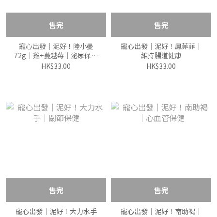
售完
售完
寵心出發｜泥好！陸小曼
寵心出發｜泥好！鳳菲菲｜
72g｜雞+蔓越莓｜泌尿保健
維持腸道健康
｜天然機能蔬菜肉泥
HK$33.00
HK$33.00
售完
售完
寵心出發｜泥好！大力水手
寵心出發｜泥好！南助褐｜