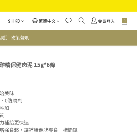
$
HKD
繁體中文
會員登入
私隱）政策聲明
立即購買
精保健肉泥 15g*6條
原始美味
劑、0防腐劑
精添加
白質
體力補給更快速
取、增強食慾，讓補給像吃零食一樣簡單