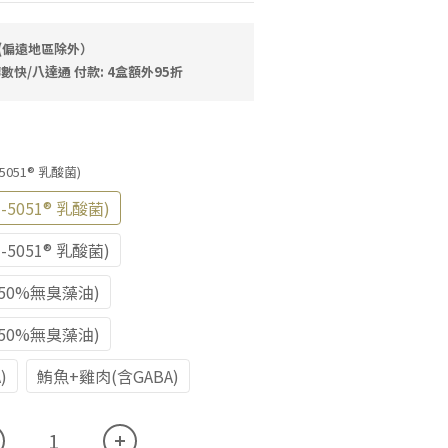
費(偏遠地區除外）
數快/八達通 付款: 4盒額外95折
-5051® 乳酸菌)
-5051® 乳酸菌)
-5051® 乳酸菌)
 50%無臭藻油)
 50%無臭藻油)
)
鮪魚+雞肉(含GABA)