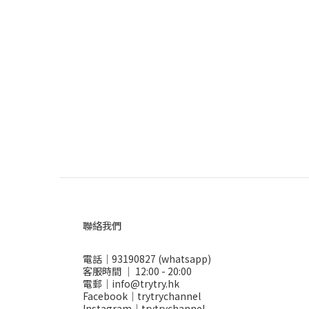
聯絡我們
電話｜93190827 (whatsapp)
客服時間 ｜ 12:00 - 20:00
電郵｜info@trytry.hk
Facebook｜trytrychannel
Instagram｜trytrychannel