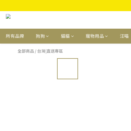
所有品牌
狗狗
貓貓
寵物用品
汪喵
全部商品
/
台灣|直送專區