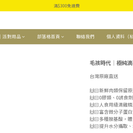
滿$300免運費
｜派對用品
部落格首頁
聯絡我們
個人資料（
毛孩時代｜極純滴雞
台灣原廠直送
🙌🏻新鮮肉類保留
🙌🏻0膠類、0誘食
🙌🏻人食用級滴雞
🙌🏻富含微分子蛋
🙌🏻多種胺基酸，
🙌🏻提升水分攝