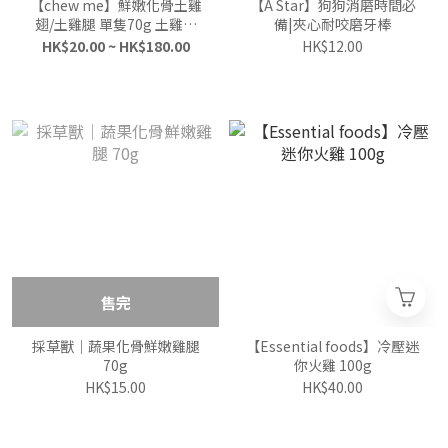
【chew me】鮮嫩化骨土雞
【A Star】狗狗消磨時間必
翅/土雞腿 單隻70g 土雞肉
備|夾心耐咬磨牙棒
+滴雞精 原汁原味 牛磺酸添
HK$20.00 ~ HK$180.00
HK$12.00
加 (犬貓可食)
售完
採草獸｜蔬果化骨鮮嫩雞腿
【Essential foods】冷壓迷
70g
你火雞 100g
HK$15.00
HK$40.00