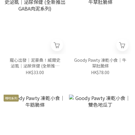
寵心出發｜泥豪桑！威爾史
Goody Pawty 凍乾小食｜牛
泌虱｜泌尿保健 (全新推出
草肚脆條
GABA肉泥系列)
HK$33.00
HK$78.00
啃咬系列