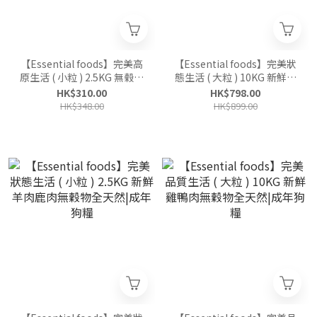
【Essential foods】完美高
【Essential foods】完美狀
原生活 ( 小粒 ) 2.5KG 無榖物
態生活 ( 大粒 ) 10KG 新鮮羊
全天然高原禽鳥/安格斯牛|
肉鹿肉無穀物全天然|成年狗
HK$310.00
HK$798.00
成年狗糧
糧
HK$348.00
HK$899.00