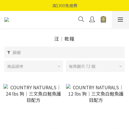
滿$300免運費
汪｜乾糧
篩選
商品排序
每頁顯示 72 個