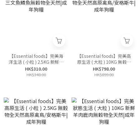
【Essential foods】完美海
【Essential foods】完美高
洋生活 ( 小粒 ) 2.5KG 新鮮三
原生活 ( 大粒 ) 10KG 無榖物
文魚鱒魚無穀物全天然|成年
全天然高原禽鳥/安格斯牛|
HK$310.00
HK$798.00
狗糧
成年狗糧
HK$348.00
HK$899.00