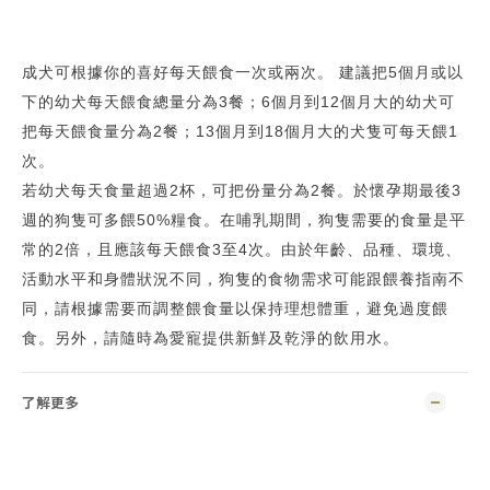
成犬可根據你的喜好每天餵食一次或兩次。 建議把5個月或以
下的幼犬每天餵食總量分為3餐；6個月到12個月大的幼犬可
把每天餵食量分為2餐；13個月到18個月大的犬隻可每天餵1
次。
若幼犬每天食量超過2杯，可把份量分為2餐。於懷孕期最後3
週的狗隻可多餵50%糧食。在哺乳期間，狗隻需要的食量是平
常的2倍，且應該每天餵食3至4次。由於年齡、品種、環境、
活動水平和身體狀況不同，狗隻的食物需求可能跟餵養指南不
同，請根據需要而調整餵食量以保持理想體重，避免過度餵
食。另外，請隨時為愛寵提供新鮮及乾淨的飲用水。
了解更多