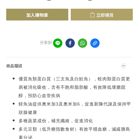
加入購物車
立即購買
分享到
商品描述
優質魚類蛋白質（三文魚及白鮭魚），較肉類蛋白質更
易被消化吸收，含有不飽和脂肪酸，有效降低壞膽固
醇，預防心血管疾病
鯡魚油提供奧米加3及奧米加6，促進新陳代謝及保持甲
狀腺健康
多種蔬菜成份，補充纖維，促進消化
多元豆類（低升糖指數食材）有效平穩血糖，減緩胰島
素分泌