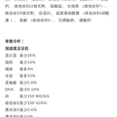
鈣、 維他命B12補充劑、 硫酸錳、 生物素 （維他命B7）、
維他命D3補充劑、 鈷蛋白、 硫胺素硝酸鹽 （維他命B1硝酸
鹽 ）、 葉酸 （維他命B9）、 亞硒酸鈉、 碘酸鈣
營養分析：
保證成分分析
蛋白質
最少
26%
脂肪
最少
14%
纖維
最多
4%
水份
最多
10%
蛋氨酸
最少
0.6%
DHA
最少
0.10%
鋅
最少
150 MG/KG
維他命E
最少
150 IU/KG
奧米加3
最少
0.6%
奧米加6
最少
3%