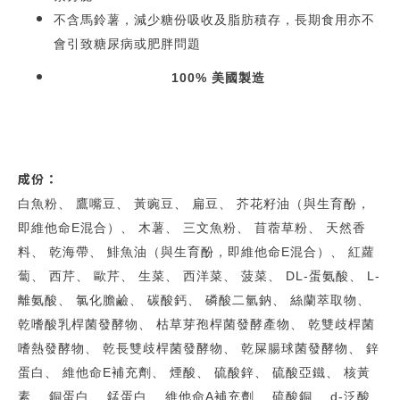
不含馬鈴薯，減少糖份吸收及脂肪積存，長期食用亦不
會引致糖尿病或肥胖問題
100% 美國製造
成份：
白魚粉、 鷹嘴豆、 黃豌豆、 扁豆、 芥花籽油（與生育酚，
即維他命E混合）、 木薯、 三文魚粉、 苜蓿草粉、 天然香
料、 乾海帶、 鯡魚油（與生育酚，即維他命E混合）、 紅蘿
蔔、 西芹、 歐芹、 生菜、 西洋菜、 菠菜、 DL-蛋氨酸、 L-
離氨酸、 氯化膽鹼、 碳酸鈣、 磷酸二氫鈉、 絲蘭萃取物、
乾嗜酸乳桿菌發酵物、 枯草芽孢桿菌發酵產物、 乾雙歧桿菌
嗜熱發酵物、 乾長雙歧桿菌發酵物、 乾屎腸球菌發酵物、 鋅
蛋白、 維他命E補充劑、 煙酸、 硫酸鋅、 硫酸亞鐵、 核黃
素、 銅蛋白、 錳蛋白、 維他命A補充劑、 硫酸銅、 d-泛酸