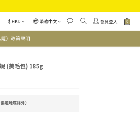
$
HKD
繁體中文
會員登入
私隱）政策聲明
立即購買
(美毛包) 185g
費(偏遠地區除外）