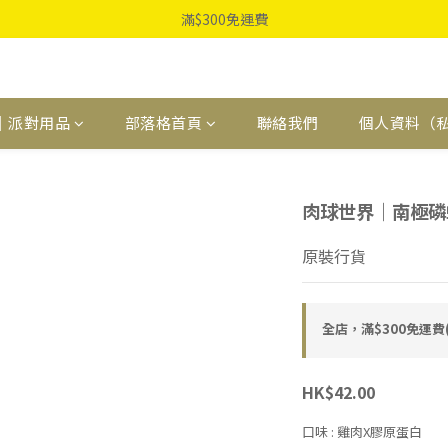
滿$300免運費
｜派對用品
部落格首頁
聯絡我們
個人資料（
肉球世界｜南極磷蝦 
原裝行貨
全店，滿$300免運
HK$42.00
口味
: 雞肉X膠原蛋白