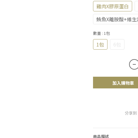
雞肉X膠原蛋白
鮪魚X離胺酸+維生
數量
: 1包
1包
6包
加入購物車
分享到
商品描述