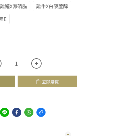
雞鰹X卵磷脂
雞牛X白藜蘆醇
素E
立即購買