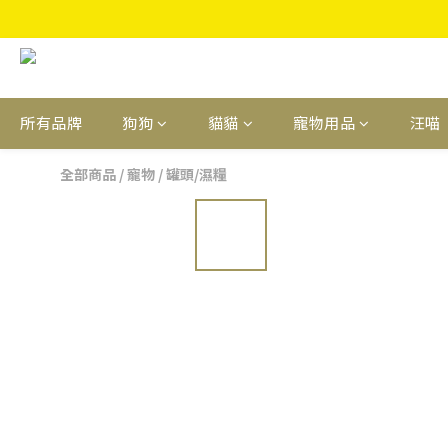
所有品牌
狗狗
貓貓
寵物用品
汪喵
全部商品
/
寵物
/
罐頭/濕糧