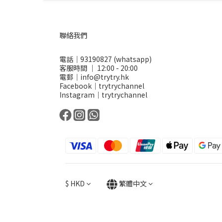
聯絡我們
電話｜93190827 (whatsapp)
客服時間 ｜ 12:00 - 20:00
電郵｜info@trytry.hk
Facebook｜trytrychannel
Instagram｜trytrychannel
$
HKD
繁體中文