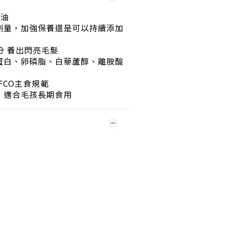
蝦油
劑量，加強保養還是可以持續添加
分 養出閃亮毛髮
蛋白、卵磷脂、白藜蘆醇、離胺酸
AFCO主食規範
，適合毛孩長期食用