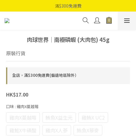
滿$300免運費
肉球世界｜南極磷蝦 (大肉包) 45g
原裝行貨
全店，滿$300免運費(偏遠地區除外）
HK$17.00
口味
: 雞肉X蔓越莓
雞肉X蔓越莓
鮪魚X益生元
雞鮪X UC2
雞鮭X牛磺酸
雞肉X人蔘
鮪魚X藜麥