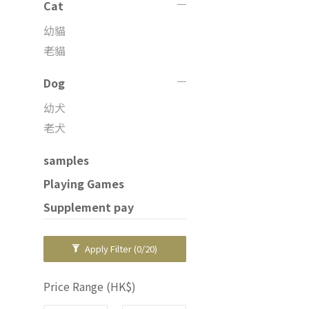
Cat
幼貓
老貓
Dog
幼犬
老犬
samples
Playing Games
Supplement pay
Apply Filter
(0/20)
Price Range (HK$)