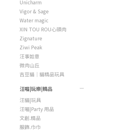
Unicharm
Vigor & Sage
Water magic
XIN TOU ROU心頭肉
Zignature
Ziwi Peak
汪事如意
微肉山丘
吉豆貓｜貓精品玩具
汪喵|玩樂|精品
汪貓|玩具
汪喵|Party 用品
文創.精品
服飾.巾巾