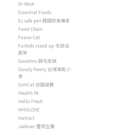
Dr Wish
Essential Foods
Ez safe pet 韓國除臭專家
Food Chain
Fussie Cat
Furkids stand up 毛孩站
起來
Goodmo 歸毛家族
Goody Pawty 台灣凍乾小
食
GimCat 徳國竣寶
Health iN
Hello Fresh
HHOLOVE
Instinct
Jadever 璽玥生醫