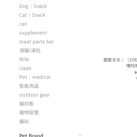
Dog｜Snack
Cat｜Snack
can
supplement
meat paste bar
湯罐/湯包
Milk
寵愛毛毛｜（10
嚕咕嚕
clean
H
Pet｜medical
智能用品
outdoor gear
貓抓板
寵物尿墊
貓砂
Pet Brand