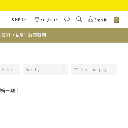
$
HKD
English
Sign in
人資料（私隱）政策聲明
Filter
Sort by
72 Items per page