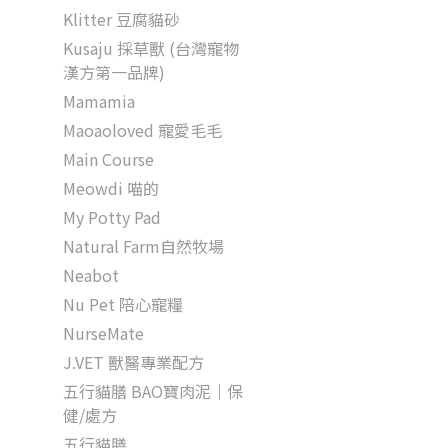
Klitter 豆腐貓砂
Kusaju 採草獸 (台灣寵物
漢方第一品牌)
Mamamia
Maoaoloved 寵愛毛毛
Main Course
Meowdi 喵的
My Potty Pad
Natural Farm自然牧場
Neabot
Nu Pet 陪心寵糧
NurseMate
J.VET 獸醫專業配方
五行貓膳 BAO寶肉泥｜保
健/處方
五行貓膳