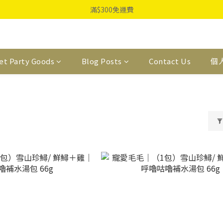
滿$300免運費
et Party Goods
Blog Posts
Contact Us
個