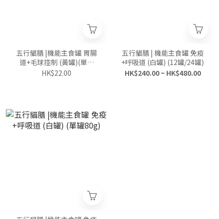
五行貓膳 |機能主食罐 胃腸
五行貓膳 | 機能主食罐 免疫
道+毛球控制 (黃罐)(單罐
+呼吸道 (白罐) (12罐/24罐)
80g)
HK$22.00
HK$240.00 ~ HK$480.00