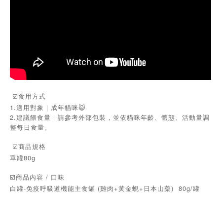
☑️食用方式
1.適用對象｜成年貓咪😺
2.建議餵食量｜請參考外部包裝，並依貓咪年齡、體態、活動量調
整每日食量。
☑️商品規格
單罐80g
☑️商品內容 / 口味
白罐-免疫呼吸道機能主食罐 (雞肉+黃金蜆+日本山藥) 80g/罐