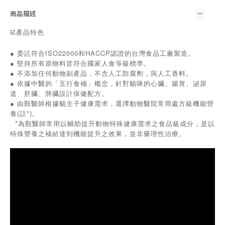
商品描述
☑️產品特色
● 委託符合ISO22000和HACCP認證的台灣食品工廠製造。
● 堅持所有原物料皆符合國家人食等級標準。
● 不添加任何動物副產品，不含人工防腐劑，與人工香料。
● 依據中醫的「五行食補」概念，針對貓咪的心臟、腸胃、泌尿
道、肝臟、肺臟設計保健配方。
● 由獸醫師根據貓主子健康需求，選擇動物醫院常用處方級機能營
養(註*)。
*為獸醫師常用以輔助提升動物特殊健康需求之食品級成分，是以
特殊營養之補給達到機能提升之效果，並非藥理性治療。