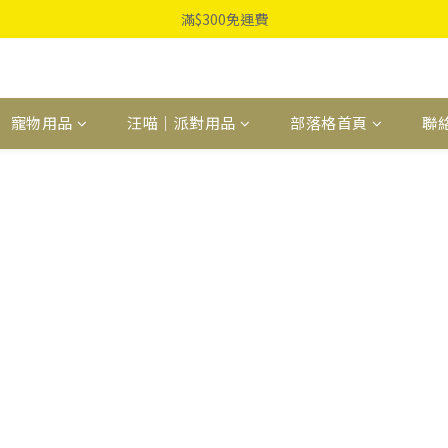
滿$300免運費
寵物用品
汪喵｜派對用品
部落格首頁
聯