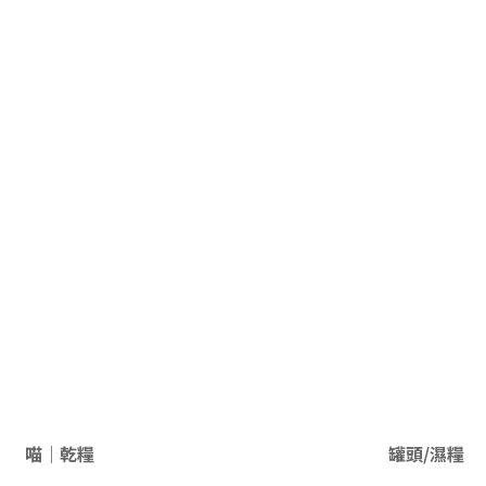
喵｜乾糧
罐頭/濕糧