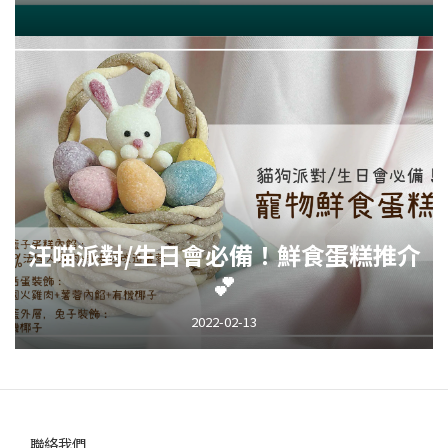
汪喵派對/生日會必備！鮮食蛋糕推介
💕
2022-02-13
聯絡我們