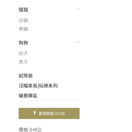
猫猫
幼貓
老貓
狗狗
幼犬
老犬
試用裝
汪喵家長|玩樂系列
補費專區
套用篩選
(0/20)
價格 (HK$)