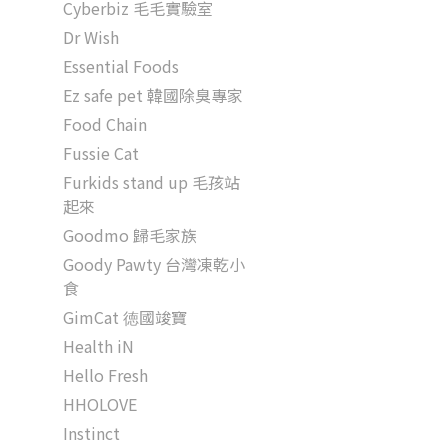
Cyberbiz 毛毛實驗室
Dr Wish
Essential Foods
Ez safe pet 韓國除臭專家
Food Chain
Fussie Cat
Furkids stand up 毛孩站
起來
Goodmo 歸毛家族
Goody Pawty 台灣凍乾小
食
GimCat 徳國竣寶
Health iN
Hello Fresh
HHOLOVE
Instinct