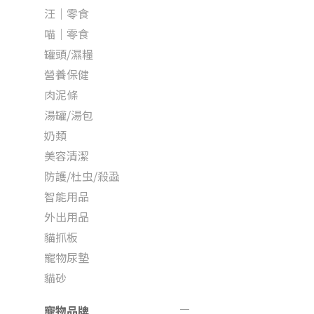
汪｜零食
喵｜零食
罐頭/濕糧
營養保健
肉泥條
湯罐/湯包
奶類
美容清潔
防護/杜虫/殺蝨
智能用品
外出用品
貓抓板
寵物尿墊
貓砂
寵物品牌