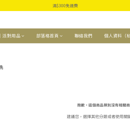
滿$300免運費
｜派對用品
部落格首頁
聯絡我們
個人資料（
洗
抱歉，這個商品類別沒有相關商
建議您，選擇其他分類或者使用關