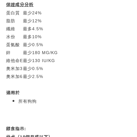
保證成分分析
蛋白質
最少
24%
脂肪
最少
12%
纖維
最多
4.5%
水份
最多
10%
蛋氨酸
最少
0.5%
鋅
最少
180 MG/KG
維他命E
最少
130 IU/KG
奧米加3
最少
0.5%
奧米加6
最少
2.5%
適用於
所有狗狗
餵食指示:
幼犬（18個月或以下）