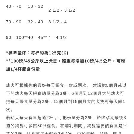
40 - 70
18 - 32
2 1/2 - 3 1/2
70 - 90
32 - 40
3 1/2 - 4
90 - 100**
40 - 45**
4 - 4 1/2
*標準量杯︰每杯約為125克(G)
**100磅/45公斤以上犬隻，體重每增加10磅/4.5公斤，可增
加1/4杯餵食份量
成犬可根據你的喜好每天餵食一次或兩次。 建議把5個月或以
下的幼犬每天餵食總量分為3餐；6個月到12個月大的幼犬可
把每天餵食量分為2餐；13個月到18個月大的犬隻可每天餵1
次。
若幼犬每天食量超過2杯，可把份量分為2餐。於懷孕期最後3
週的狗隻可多餵50%糧食。在哺乳期間，狗隻需要的食量是平
常的2倍，且應該每天餵食3至4次。由於年齡、品種、環境、