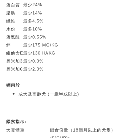
最少
24%
蛋白質
脂肪
最少
14%
纖維
最多
4.5%
水份
最多
10%
蛋氨酸
最少
0.55%
鋅
最少
175 MG/KG
維他命E
最少
130 IU/KG
奧米加3
最少
0.9%
奧米加6
最少
2.9%
適用於
成犬及高齡犬 (一歲半或以上)
餵食指示:
犬隻體重
餵食份量（18個月以上的犬隻）