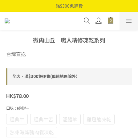
滿$300免運費
微肉山丘｜職人精修凍乾系列
台灣直送
全店，滿$300免運費(偏遠地區除外）
HK$78.00
口味
: 經典牛
經典牛
經典牛舌
溫體羊
雞燈籠凍乾
熟凍海藻豬肉鬆凍乾