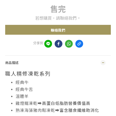
售完
若想購買，請聯絡我們。
聯絡我們
分享到
商品描述
職人精修凍乾系列
經典牛
經典牛舌
溫體羊
雞燈籠凍乾➡️
高蛋白低脂肪營養價值高
熟凍海藻豬肉鬆凍乾➡️
富含膳食纖維助消化