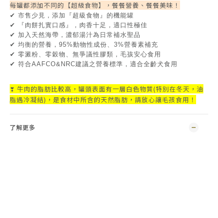
每罐都添加不同的【超級食物】，餐餐營養、餐餐美味！
✔ 市售少見，添加『超級食物』的機能罐
✔ 『肉餅扎實口感』，肉香十足，適口性極佳
✔ 加入天然海帶，濃郁湯汁為日常補水聖品
✔ 均衡的營養，95%動物性成份、3%營養素補充
✔ 零澱粉、零穀物、無爭議性膠類，毛孩安心食用
✔ 符合AAFCO&NRC建議之營養標準，適合全齡犬食用
牛肉的脂肪比較高，罐頭表面有一層白色物質(特別在冬天，油
❣
脂遇冷凝結)，是食材中所含的天然脂肪，請放心讓毛孩食用！
了解更多