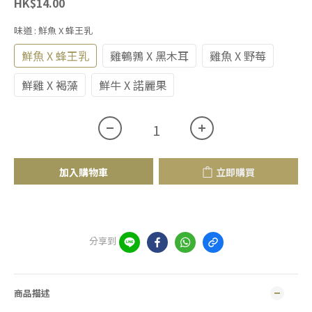
HK$14.00
味道
: 鮮魚 X 蜂王乳
鮮魚 X 蜂王乳
雞鵪鶉 X 黑木耳
雞魚 X 野莓
鮮雞 X 褐藻
鮮牛 X 諾麗果
加入購物車
立即購買
分享到
商品描述