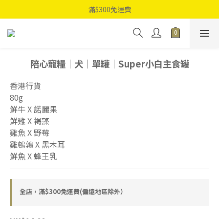
滿$300免運費
陪心寵糧｜犬｜單罐｜Super小白主食罐
香港行貨
80g
鮮牛 X 諾麗果
鮮雞 X 褐藻
雞魚 X 野莓
雞鵪鶉 X 黑木耳
鮮魚 X 蜂王乳
全店，滿$300免運費(偏遠地區除外）