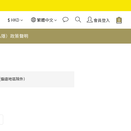
$
HKD
繁體中文
會員登入
私隱）政策聲明
立即購買
費(偏遠地區除外）