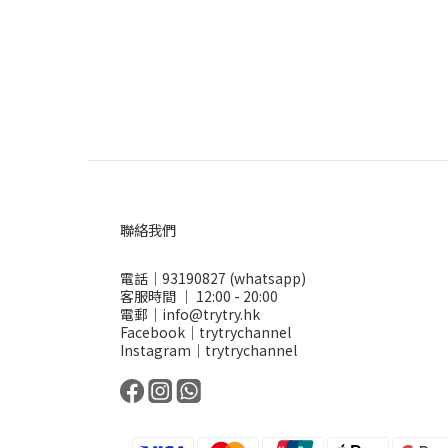
聯絡我們
電話｜93190827 (whatsapp)
客服時間 ｜ 12:00 - 20:00
電郵｜info@trytry.hk
Facebook｜trytrychannel
Instagram｜trytrychannel