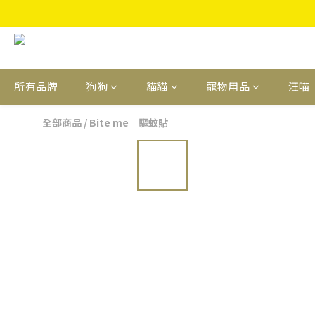
所有品牌
狗狗
貓貓
寵物用品
汪喵
全部商品
/
Bite me｜驅蚊貼