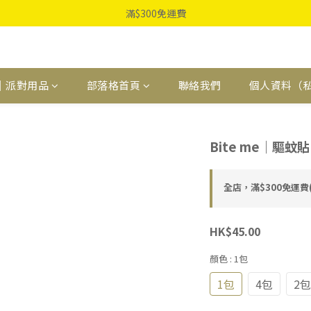
滿$300免運費
｜派對用品
部落格首頁
聯絡我們
個人資料（
Bite me｜驅蚊貼
全店，滿$300免運
HK$45.00
顏色
: 1包
1包
4包
2包