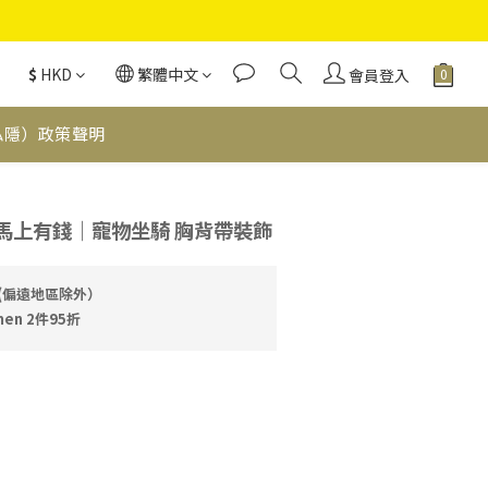
$
HKD
繁體中文
會員登入
私隱）政策聲明
立即購買
｜馬上有錢｜寵物坐騎 胸背帶裝飾
費(偏遠地區除外）
en 2件95折