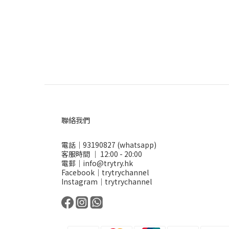
聯絡我們
電話｜93190827 (whatsapp)
客服時間 ｜ 12:00 - 20:00
電郵｜info@trytry.hk
Facebook｜trytrychannel
Instagram｜trytrychannel