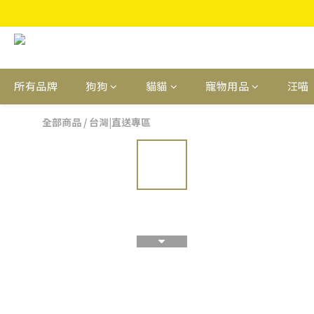
所有品牌
狗狗
貓貓
寵物用品
汪喵
全部商品
/
台灣|直送專區