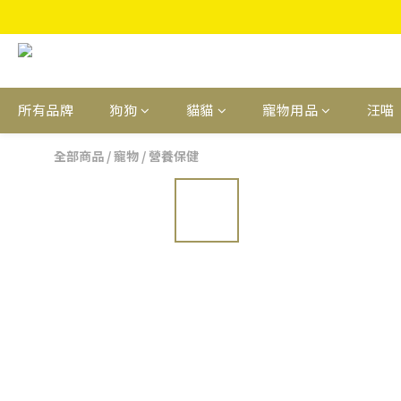
所有品牌
狗狗
貓貓
寵物用品
汪喵
全部商品
/
寵物
/
營養保健