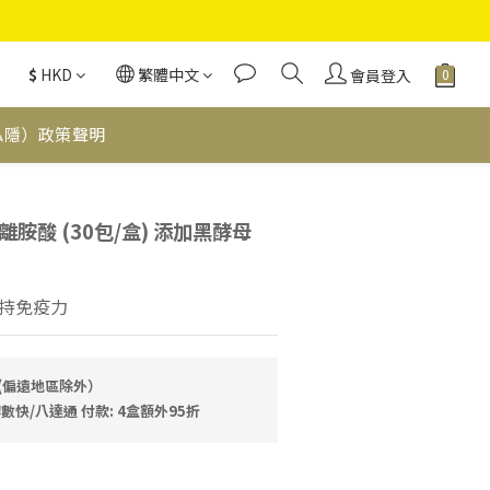
$
HKD
繁體中文
會員登入
私隱）政策聲明
立即購買
胺酸 (30包/盒) 添加黑酵母
持免疫力
費(偏遠地區除外）
數快/八達通 付款: 4盒額外95折