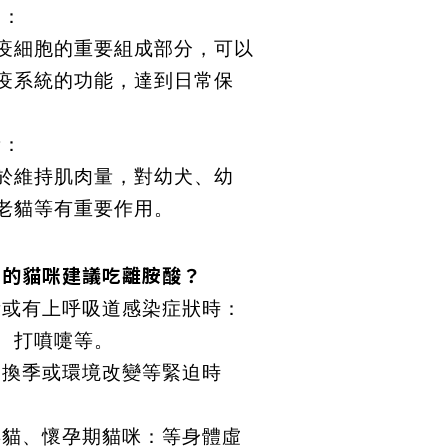
力：
疫細胞的重要組成部分，可以
疫系統的功能，達到日常保
量：
於維持肌肉量，對幼犬、幼
老貓等有重要作用。
況的貓咪建議吃離胺酸？
衡或有上呼吸道感染症狀時：
、打噴嚏等。
、換季或環境改變等緊迫時
年貓、懷孕期貓咪：等身體虛