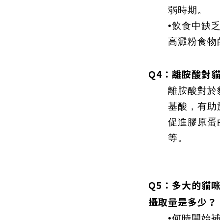
弱時期。
•飲食中缺
高澱粉食物
Q4：離胺酸對
離胺酸對於
基酸，有助
促進膠原蛋
等。
Q5：多大的貓
攝取量是多少？
•何時開始