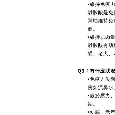
•維持免疫
離胺酸是免
幫助維持免
健。
•維持肌肉
離胺酸有助
貓、老犬、
Q3：有什麼狀
•免疫力失
例如流鼻水
•處於壓力
期。
•幼貓、老