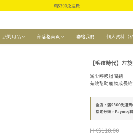
滿$300免運費
｜派對用品
部落格首頁
聯絡我們
個人資料（
【毛孩時代】左旋離
減少呼吸道問題
有效幫助寵物成長維
全店，滿$300免運
指定分類，Payme/轉
HK$118.00