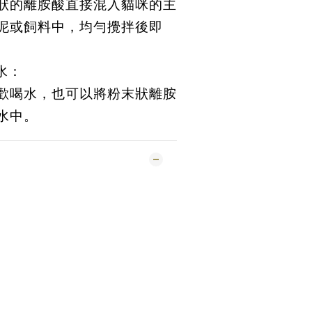
狀的離胺酸直接混入貓咪的主
泥或飼料中，均勻攪拌後即
水：
歡喝水，也可以將粉末狀離胺
水中。