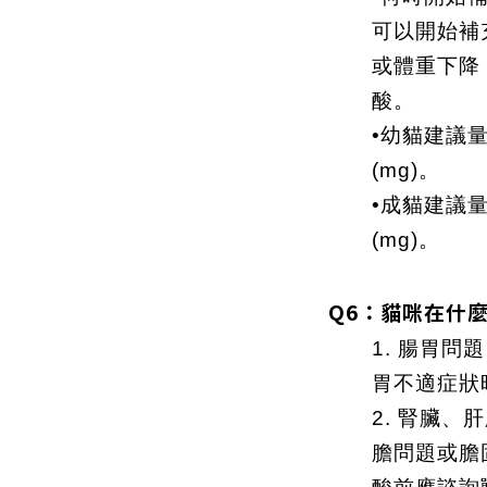
可以開始補
或體重下降
酸。
•幼貓建議
(mg)。
•成貓建議
(mg)。
Q6：貓咪在什
1. 腸胃
胃不適症狀
2. 腎臟
膽問題或膽