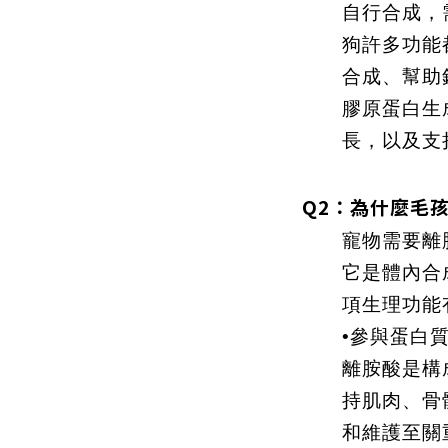
自行合成，
狗許多功能
合成、幫助
膠原蛋白生
長，以及支
Q2：為什麼毛
寵物需要離胺
它是體內合
項生理功能
•參與蛋白
離胺酸是構
持肌肉、骨
和維護至關