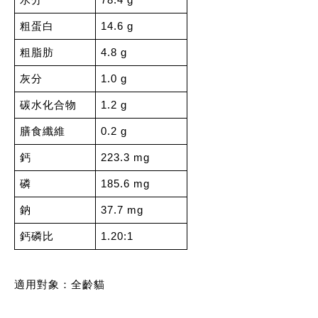
水分
78.4 g
粗蛋白 
14.6 g
粗脂肪
4.8 g
灰分
1.0 g
碳水化合物
1.2 g
膳食纖維
0.2 g
鈣
223.3 mg
磷
185.6 mg
鈉
37.7 mg
鈣磷比
1.20:1
適用對象：全齡貓