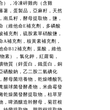
合），冷凍碎雞肉（含雞
蕃薯，蛋製品，亞麻籽，天然
，南瓜籽，酵母提取物，鹽，
命（維他命E補充劑，多磷酸
菸酸補充劑，硫胺素單硝酸鹽，
命A補充劑，核黃素補充劑，
他命B12補充劑，葉酸，維他
生物素），氯化鉀，紅蘿蔔，
礦物質（鋅蛋白，鐵蛋白，銅
亞硒酸鈉，乙二胺二氫碘化
，酵母菌培養物，乾燥嗜酸乳
糞腸球菌發酵產物，米曲霉發
黴乾燥菌發酵提取物，枯草芽
物，啤酒釀造幹酵母，菊苣根
，絲蘭提取物，胭脂樹提取物