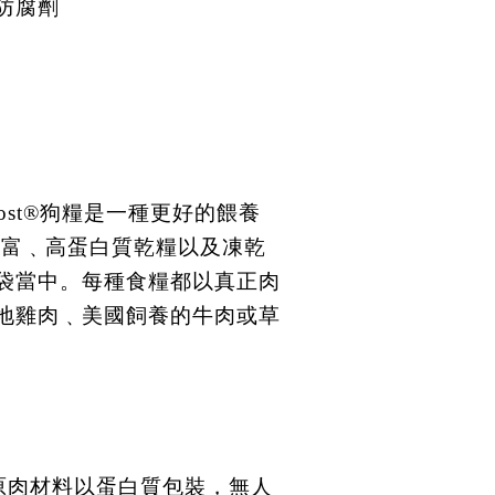
防腐劑
awBoost®狗糧是一種更好的餵養
豐富﹑高蛋白質乾糧以及凍乾
袋當中。每種食糧都以真正肉
地雞肉﹑美國飼養的牛肉或草
％原肉材料以蛋白質包裝，無人