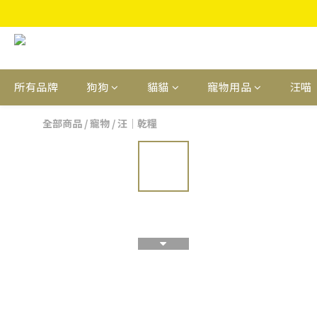
所有品牌
狗狗
貓貓
寵物用品
汪喵
全部商品
/
寵物
/
汪｜乾糧