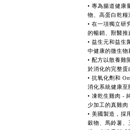
• 專為腸道健
物、高蛋白乾糧
• 在一項獨立
的暢銷、獸醫推
• 益生元和益
中健康的微生物
• 配方以散養
於消化的完整蛋
• 抗氧化劑和 O
消化系統健康至
• 凍乾生雞肉 
少加工的真雞肉
• 美國製造，
穀物、馬鈴薯、