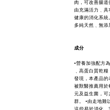
肉，可改善腸道
由充滿活力﹑具
健康的消化系統
多純天然﹑無添
成分
•營養加強配方為
﹑高蛋白質乾糧 
發現，本產品的
被獸醫推薦用於
元及益生菌，可
群。 •由走地
這些易於消化﹑