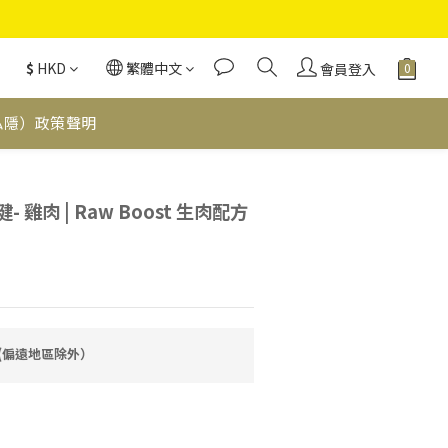
$
HKD
繁體中文
會員登入
私隱）政策聲明
立即購買
健- 雞肉 | Raw Boost 生肉配方
費(偏遠地區除外）