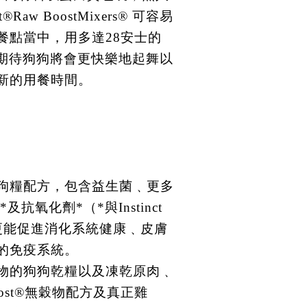
t®Raw BoostMixers® 可容易
餐點當中，用多達28安士的
可期待狗狗將會更快樂地起舞以
新的用餐時間。
狗糧配方，包含益生菌﹑更多
及抗氧化劑*（*與Instinct
相比）更能促進消化系統健康﹑皮膚
的免疫系統。
物的狗狗乾糧以及凍乾原肉﹑
awBoost®無穀物配方及真正雞