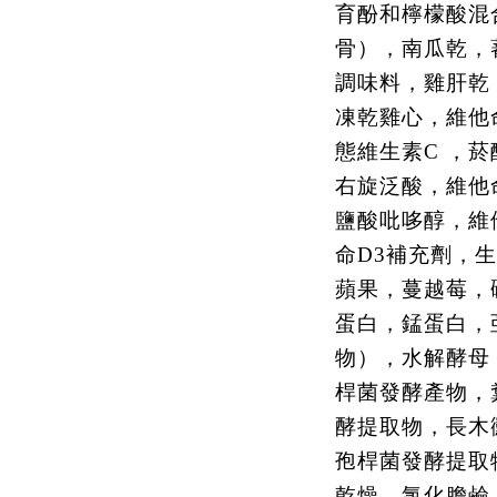
育酚和檸檬酸混
骨），南瓜乾，
調味料，雞肝乾
凍乾雞心，維他
態維生素C ，
右旋泛酸，維他
鹽酸吡哆醇，維
命D3補充劑，
蘋果，蔓越莓，
蛋白，錳蛋白，
物），水解酵母
桿菌發酵產物，
酵提取物，長木
孢桿菌發酵提取
乾燥，氯化膽鹼