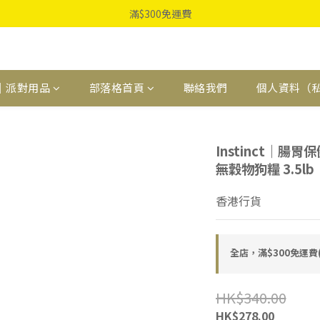
滿$300免運費
｜派對用品
部落格首頁
聯絡我們
個人資料（
Instinct｜腸胃保
無穀物狗糧 3.5lb
香港行貨
全店，滿$300免運
HK$340.00
HK$278.00