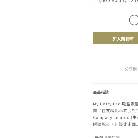
【60 x 90cm】 24
加入購物車
分享到
商品描述
My Potty Pad 
業“住友精化株式会社”( Su
Company Limit
瞬間乾爽，無疑比市面
-最強 6層保護