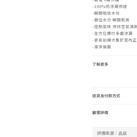
-100%防滲漏保證
-瞬間吸收水份
-鎖住水分 瞬間乾爽
-控制氣味 保持空氣清
-全方位應付多處滲漏
-更易訓練犬隻於室內
-潔淨無痕
了解更多
送貨及付款方式
顧客評價