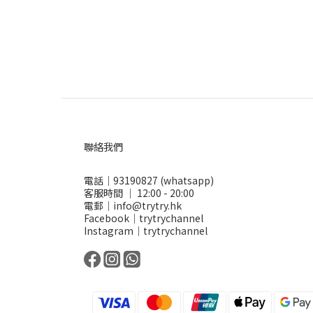
聯絡我們
電話｜93190827 (whatsapp)
客服時間 ｜ 12:00 - 20:00
電郵｜info@trytry.hk
Facebook｜trytrychannel
Instagram｜trytrychannel