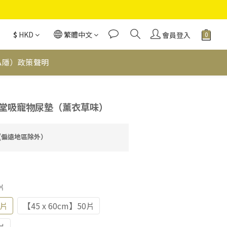
$
HKD
繁體中文
會員登入
私隱）政策聲明
立即購買
ad 殿堂吸寵物尿墊（薰衣草味）
費(偏遠地區除外）
0片
0片
【45 x 60cm】50片