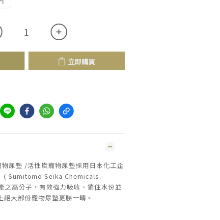
片
立即購買
殿堂吸寵物尿墊 /活性炭寵物尿墊採用日本化工企
mitomo Seika Chemicals
ed )生產之高分子，有效強力吸收、鎖住水份並
上絕大部份寵物尿墊更勝一疇。