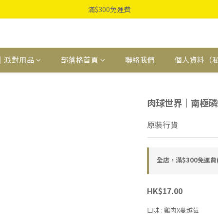
滿$300免運費
｜派對用品
部落格首頁
聯絡我們
個人資料（
肉球世界｜南極磷蝦 
原裝行貨
全店，滿$300免運
HK$17.00
口味
: 雞肉X蔓越莓