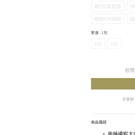
雞肉X蔓越莓
鮪
雞鮭X牛磺酸
雞
數量
: 1包
1包
6包
若想
分享到
商品描述
南極磷蝦大