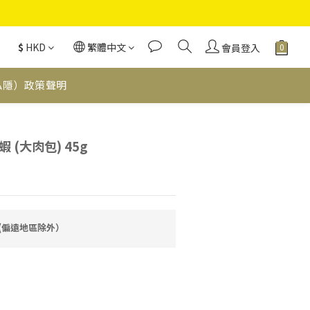
$
HKD
繁體中文
會員登入
私隱）政策聲明
(大肉包) 45g
費(偏遠地區除外）