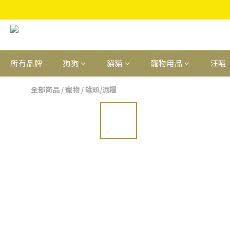
所有品牌
狗狗
貓貓
寵物用品
汪喵
全部商品
/
寵物
/
罐頭/濕糧