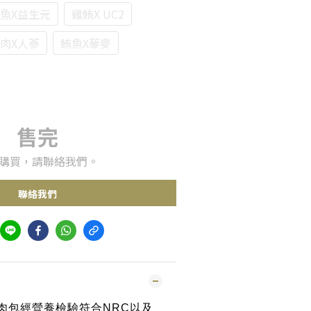
魚X益生元
雞鮪X UC2
肉X人蔘
鮪魚X藜麥
售完
購買，請聯絡我們。
聯絡我們
肉包經營養檢驗符合NRC以及