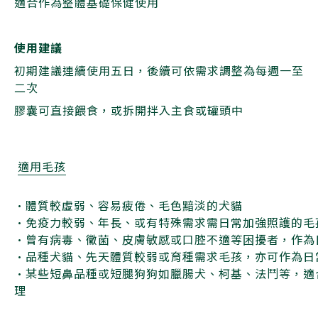
適合作為整體基礎保健使用
使用建議
初期建議連續使用五日，後續可依需求調整為每週一至
二次
膠囊可直接餵食，或拆開拌入主食或罐頭中
適用毛孩
•體質較虛弱、容易疲倦、毛色黯淡的犬貓
•免疫力較弱、年長、或有特殊需求需日常加強照護的毛
•曾有病毒、黴菌、皮膚敏感或口腔不適等困擾者，作為
•品種犬貓、先天體質較弱或育種需求毛孩，亦可作為日
•某些短鼻品種或短腿狗狗如臘腸犬、柯基、法鬥等，適
理