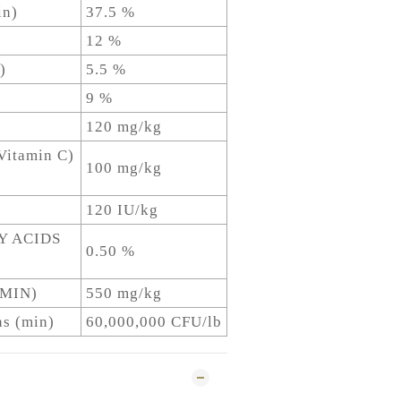
in)
37.5 %
12 %
)
5.5 %
9 %
120 mg/kg
Vitamin C)
100 mg/kg
120 IU/kg
Y ACIDS
0.50 %
(MIN)
550 mg/kg
ns (min)
60,000,000 CFU/lb