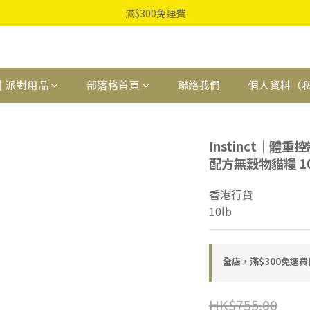
滿$300免運費
｜派對用品
部落格首頁
聯絡我們
個人資料（
Instinct｜體重控
配方無穀物貓糧 10
香港行貨
10lb
全店，滿$300免運
HK$755.00