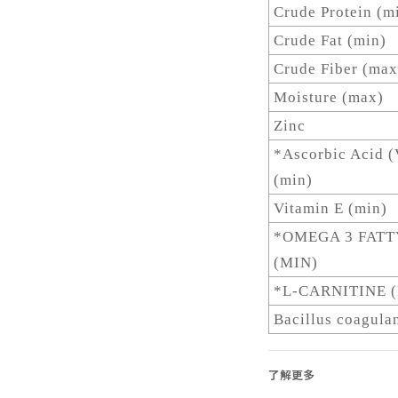
Crude Protein (m
Crude Fat (min)
Crude Fiber (max
Moisture (max)
Zinc
*Ascorbic Acid (
(min)
Vitamin E (min)
*OMEGA 3 FATT
(MIN)
*L-CARNITINE 
Bacillus coagula
了解更多