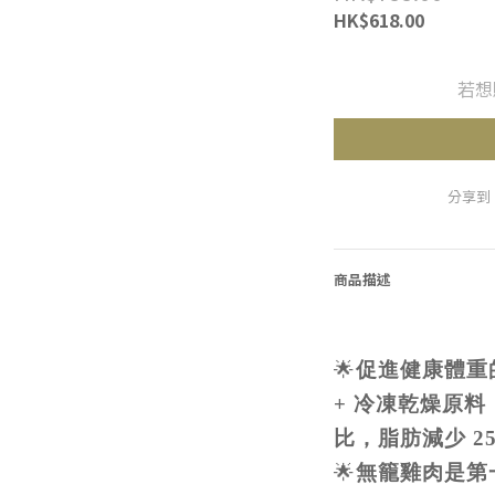
HK$618.00
若想
分享到
商品描述
🌟
促進健康體重的
+ 冷凍乾燥原料；與 
比，脂肪減少 2
🌟
無籠雞肉是第