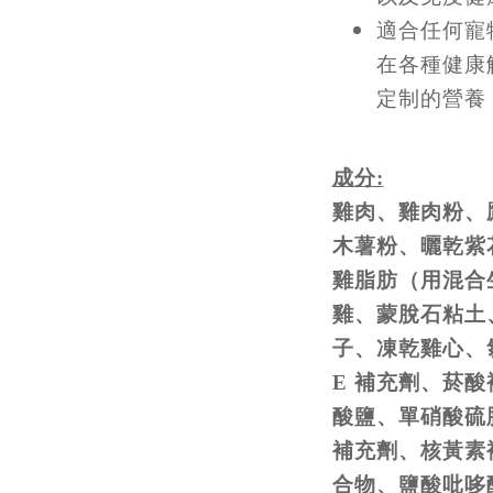
適合任何寵
在各種健康
定制的營養
成分:
雞肉、雞肉粉、
木薯粉、曬乾紫
雞脂肪（用混合
雞、蒙脫石粘土
子、凍乾雞心、
E 補充劑、菸酸
酸鹽、單硝酸硫胺
補充劑、核黃素
合物、鹽酸吡哆醇