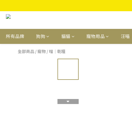
所有品牌
狗狗
貓貓
寵物用品
汪喵
全部商品
/
寵物
/
喵｜乾糧