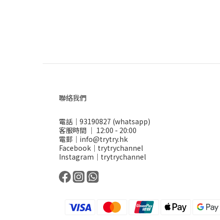
聯絡我們
電話｜93190827 (whatsapp)
客服時間 ｜ 12:00 - 20:00
電郵｜info@trytry.hk
Facebook｜trytrychannel
Instagram｜trytrychannel