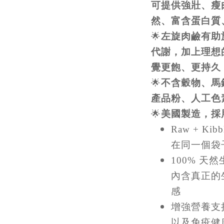
可提供強壯、瘦
然、富含蛋白質
🌟
左旋肉鹼有助
代謝，加上理想
覺更飽、更持久
🌟
不含穀物、馬
產品粉、人工色
🌟
美國製造，採
Raw + K
在同一個袋
100% 
內含真正的
感
增強營養支
以及免疫健