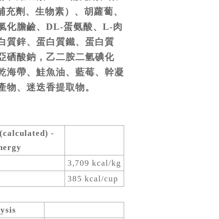
 補充劑、生物素）、胡蘿蔔、
化膽鹼、DL-蛋氨酸、L-肉
白質鋅、蛋白質鐵、蛋白質
亞硒酸鈉，乙二胺二氫碘化
乾海帶、鮭魚油、藍莓、幹凝
產物、迷迭香提取物。
(calculated) -
nergy
3,709 kcal/kg
385 kcal/cup
ysis