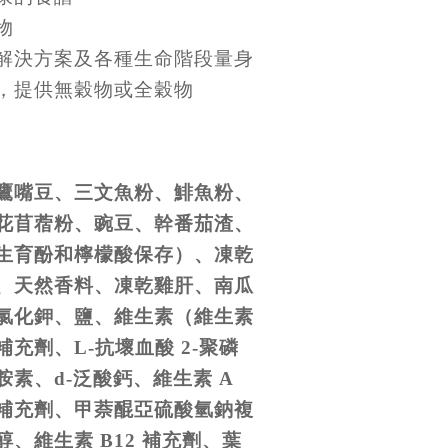
物
解決方案及各種生命階段量身
，提供無穀物或全穀物
鷹嘴豆、三文魚粉、鯡魚粉、
花苜蓿粉、豌豆、幹番茄渣、
生育酚和檸檬酸保存）、凍乾
、天然香料、凍乾雞肝、南瓜
氯化鉀、鹽、維生素（維生素
補充劑、L-抗壞血酸 2-聚磷
素、d-泛酸鈣、維生素 A
補充劑、甲萘醌亞硫酸氫鈉複
、維生素 B12 補充劑、葉