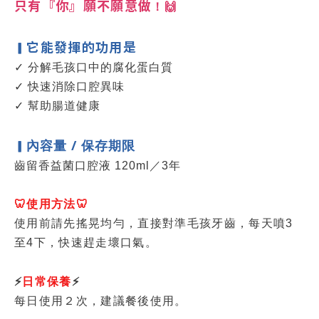
只有『你』願不願意做
！🙌
它能發揮的功用是
▎
✓
分解毛孩口中的腐化蛋白質
✓
快速消除口腔異味
✓
幫助腸道健康
內容量
/
保存期限
▎
齒留香益菌口腔液 120ml／3年
🦷使用方法🦷
使用前請先搖晃均勻，直接對準毛孩牙齒，每天噴3
至4下，快速趕走壞口氣。
⚡
日常保養
⚡
每日使用２次，建議餐後使用。