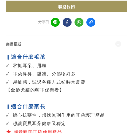
聯絡我們
分享到
商品描述
適合什麼毛孩
▎
✓
常抓耳朵、甩頭
✓
耳朵臭臭、髒髒、分泌物好多
✓
易敏感，試過各種方式卻時常反覆
【全齡犬貓的萌耳保衛者】
適合什麼家長
▎
✓
擔心抗藥性，想找無副作用的耳朵護理產品
✓
想讓寶貝耳朵健康又穩定
★
願意勤勞正確使用產品