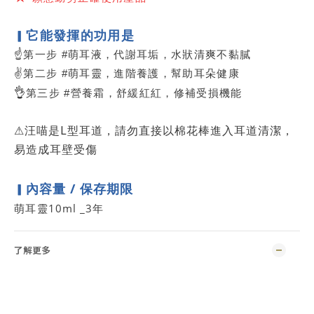
它能發揮的功用是
▎
☝
第一步 #萌耳液，代謝耳垢，水狀清爽不黏膩
✌
第二步 #萌耳靈，進階養護，幫助耳朵健康
👌
第三步 #營養霜，舒緩紅紅，修補受損機能
L
汪喵是
型耳道，請勿直接以棉花棒進入耳道清潔，
⚠
易造成耳壁受傷
內容量
/
保存期限
▎
10ml _3
萌耳靈
年
了解更多