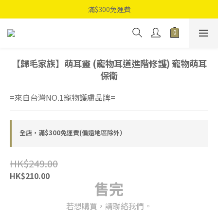
滿$300免運費
【歸毛家族】萌耳靈 (寵物耳道進階修護) 寵物萌耳
保衛
=來自台灣NO.1寵物護膚品牌=
全店，滿$300免運費(偏遠地區除外）
HK$249.00
HK$210.00
售完
若想購買，請聯絡我們。