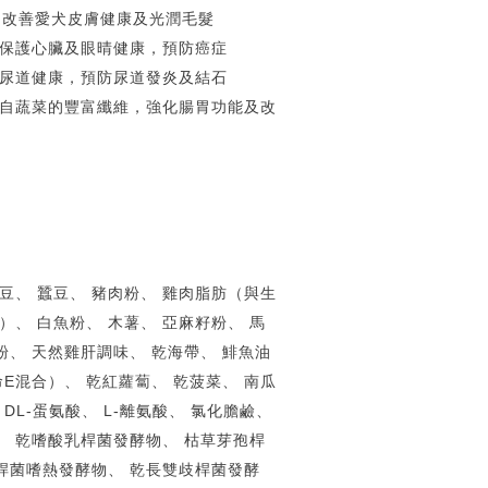
，改善愛犬皮膚健康及光潤毛髮
保護心臟及眼晴健康，預防癌症
尿道健康，預防尿道發炎及結石
自蔬菜的豐富纖維，強化腸胃功能及改
嘴豆、 蠶豆、 豬肉粉、 雞肉脂肪（與生
）、 白魚粉、 木薯、 亞麻籽粉、 馬
粉、 天然雞肝調味、 乾海帶、 鯡魚油
E混合）、 乾紅蘿蔔、 乾菠菜、 南瓜
 DL-蛋氨酸、 L-離氨酸、 氯化膽鹼、
、 乾嗜酸乳桿菌發酵物、 枯草芽孢桿
桿菌嗜熱發酵物、 乾長雙歧桿菌發酵