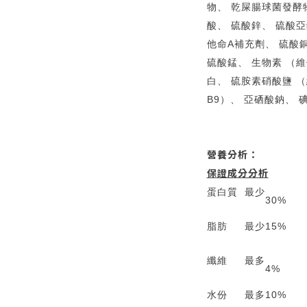
物、 乾屎腸球菌發酵
酸、 硫酸鋅、 硫酸亞
他命A補充劑、 硫酸銅
硫酸錳、 生物素 （維
白、 硫胺素硝酸鹽 （
B9）、 亞硒酸鈉、 
營養分析：
保證成分分析
蛋白質
最少
30%
脂肪
最少
15%
纖維
最多
4%
水份
最多
10%