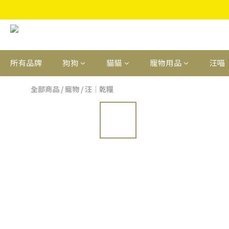
所有品牌
狗狗
貓貓
寵物用品
汪喵
全部商品
/
寵物
/
汪｜乾糧