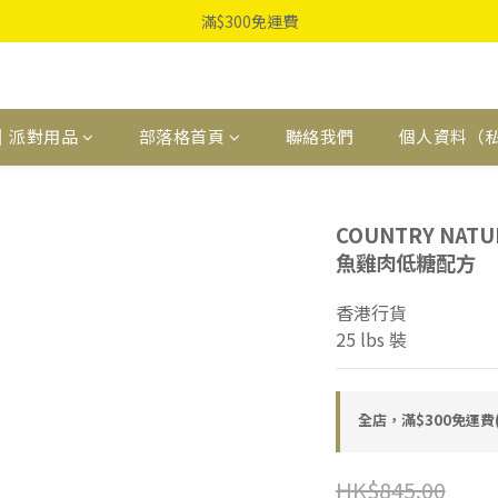
滿$300免運費
｜派對用品
部落格首頁
聯絡我們
個人資料（
COUNTRY NAT
魚雞肉低糖配方
香港行貨
25 lbs 裝
全店，滿$300免運
HK$845.00