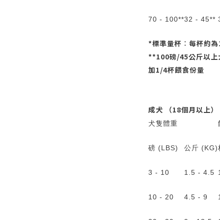
70 - 100**
32 - 45**
*標準量杯︰每杯約為1
**100磅/45公斤以
加1/4杯餵食份量
成犬 （18個月以上）
犬隻體重
磅 (LBS)
公斤 (KG)
3 - 10
1.5 - 4.5
10 - 20
4.5 - 9