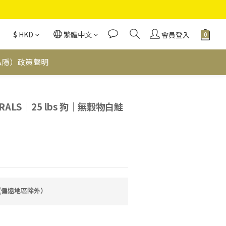
$
HKD
繁體中文
會員登入
私隱）政策聲明
立即購買
URALS｜25 lbs 狗｜無穀物白鮭
費(偏遠地區除外）