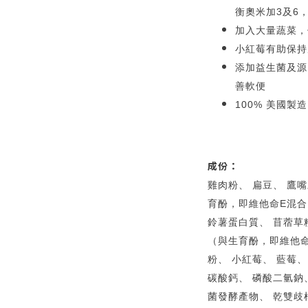
衡奧米加3及6
加入大量蔬菜，
小紅莓有助保持
添加益生菌及源
善軟便
100% 美國製造
成份：
雞肉粉、 扁豆、 鷹
育酚，即維他命E混合
鈴薯蛋白質、 苜蓿草
（與生育酚，即維他命
粉、 小紅莓、 藍莓、
碳酸鈣、 磷酸二氫鈉
菌發酵產物、 乾雙歧