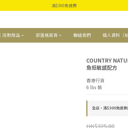
滿$300免運費
｜派對用品
部落格首頁
聯絡我們
個人資料（
COUNTRY NAT
魚低敏感配方
香港行貨
6 lbs 裝
全店，滿$300免運
HK$325.00