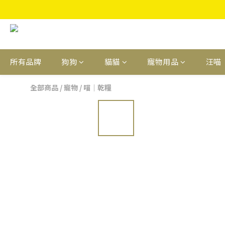
所有品牌
狗狗
貓貓
寵物用品
汪喵
全部商品
/
寵物
/
喵｜乾糧