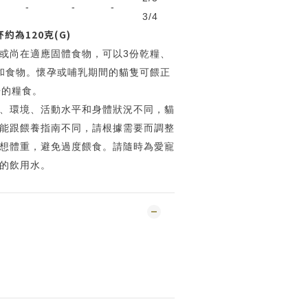
-
-
-
3/4
約為120克(G)
或尚在適應固體食物，可以3份乾糧、
和食物。懷孕或哺乳期間的貓隻可餵正
倍的糧食。
、環境、活動水平和身體狀況不同，貓
能跟餵養指南不同，請根據需要而調整
想體重，避免過度餵食。請隨時為愛寵
的飲用水。