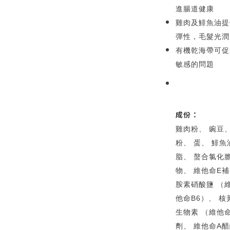
進腸道健康
雞肉及鯡魚油提
彈性，毛髮光潤
有機乾海帶可促
敏感的問題
成份：
雞肉粉、 豌豆、
粉、 蛋、 鯡魚
脂、 螯合氯化膽
物、 維他命E
胺素硝酸鹽 （維
他命B6）、 
生物素 （維他命
劑、 維他命A醋