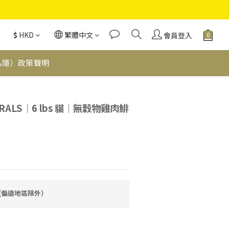
$
HKD
繁體中文
會員登入
私隱）政策聲明
立即購買
URALS｜6 lbs 貓｜無穀物雞肉鯡
費(偏遠地區除外）