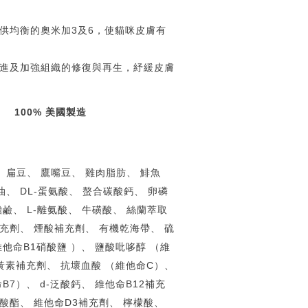
供均衡的奧米加3及6，使貓咪皮膚有
進及加強組織的修復與再生，紓緩皮膚
100% 美國製造
 扁豆、 鷹嘴豆、 雞肉脂肪、 鯡魚
油、 DL-蛋氨酸、 螯合碳酸鈣、 卵磷
鹼、 L-離氨酸、 牛磺酸、 絲蘭萃取
補充劑、 煙酸補充劑、 有機乾海帶、 硫
他命B1硝酸鹽 ）、 鹽酸吡哆醇 （維
核黃素補充劑、 抗壞血酸 （維他命C）、
B7）、 d-泛酸鈣、 維他命B12補充
酸酯、 維他命D3補充劑、 檸檬酸、