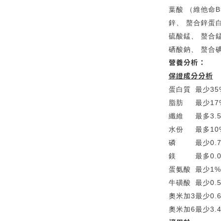
葉酸 （維他命B
鋅、 螯合鋅蛋
硫酸錳、 螯合
硒酸鈉、 螯合
營養分析：
保證成分分析
蛋白質
最少
35
脂肪
最少
17
纖維
最多
3.
水份
最多
10
磷
最少
0.
鎂
最多
0.
蛋氨酸
最少
1%
牛磺酸
最少
0.
奧米加3
最少
0.
奧米加6
最少
3.