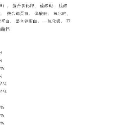
9）、 螯合氯化鉀、 硫酸鐵、 硫酸
白、 螯合鐵蛋白、 硫酸銅、 氧化鋅、
錳蛋白、 螯合銅蛋白、 一氧化錳、 亞
碘酸鈣
%
%
5%
%
78%
09%
5%
6%
4%