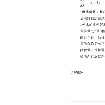
7 - 10
-
22
*標準量杯︰每杯
若幼貓初次嘗試
1份水的比例混
常份量之2至3
由於年齡、品種
隻的食物需求可
餵食量以保持理
提供新鮮及乾淨
了解更多