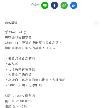
分享到
商品描述
🍸 ChefPet 🍸
美味凍乾寵物零食
ChefPet，優質的凍乾寵物零食品牌。
如同廚師為您製作的美味！ 👨🏻‍🍳
▫️優質超級食品原料
▫️無麩質
▫️可作為零食或佐餐
▫️人類食用級肉類
▫️高蛋白，專為寵物精心挑選，去除脂肪
▫️100% 天然，無添加劑
材料：100% 鱷魚肉
蛋白質 ≥ 88.03%
脂肪 ≥ 4.42%