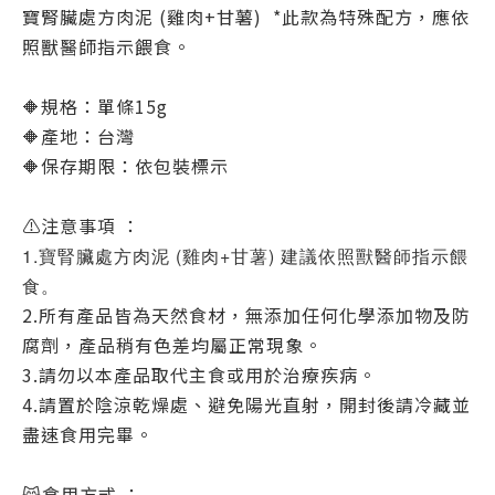
寶腎臟處方肉泥 (雞肉+甘薯) *此款為特殊配方，應依
照獸醫師指示餵食。
🔶規格：單條15g
🔶產地：台灣
🔶保存期限：依包裝標示
⚠️注意事項 ：
1.寶腎臟處方肉泥 (雞肉+甘薯) 建議依照獸醫師指示餵
食。
2.所有產品皆為天然食材，無添加任何化學添加物及防
腐劑，產品稍有色差均屬正常現象。
3.請勿以本產品取代主食或用於治療疾病。
4.請置於陰涼乾燥處、避免陽光直射，開封後請冷藏並
盡速食用完畢。
😸食用方式 ：