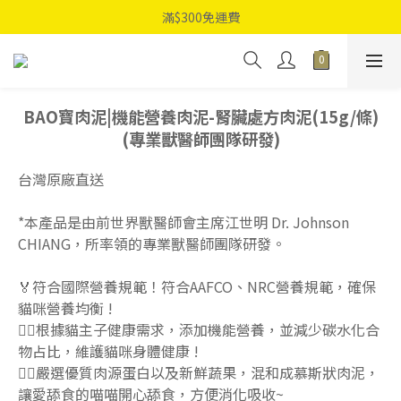
滿$300免運費
BAO寶肉泥|機能營養肉泥-腎臟處方肉泥(15g/條)
(專業獸醫師團隊研發)
台灣原廠直送
*本產品是由前世界獸醫師會主席江世明 Dr. Johnson 
CHIANG，所率領的專業獸醫師團隊研發。
🏅符合國際營養規範！符合AAFCO、NRC營養規範，確保
貓咪營養均衡 !
👨‍⚕根據貓主子健康需求，添加機能營養，並減少碳水化合
物占比，維護貓咪身體健康 !
👨‍⚕嚴選優質肉源蛋白以及新鮮蔬果，混和成慕斯狀肉泥，
讓愛舔食的喵喵開心舔食，方便消化吸收~