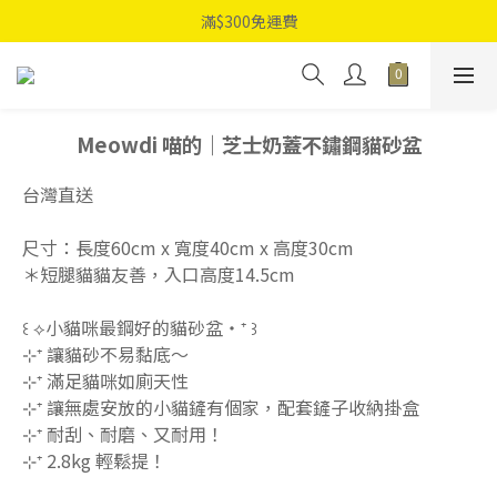
滿$300免運費
Meowdi 喵的｜芝士奶蓋不鏽鋼貓砂盆
台灣直送
尺寸：長度60cm x 寬度40cm x 高度30cm
＊短腿貓貓友善，入口高度14.5cm
꒰ ⟡小貓咪最鋼好的貓砂盆‧⁺ ꒱
⊹⁺ 讓貓砂不易黏底～
⊹⁺ 滿足貓咪如廁天性
⊹⁺ 讓無處安放的小貓鏟有個家，配套鏟子收納掛盒
⊹⁺ 耐刮、耐磨、又耐用！
⊹⁺ 2.8kg 輕鬆提！