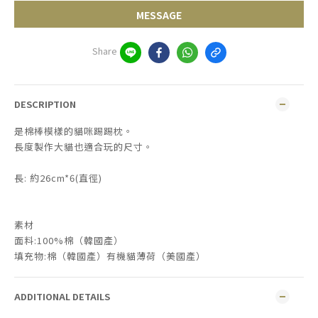
MESSAGE
Share
DESCRIPTION
是棉棒模樣的貓咪踢踢枕。
長度製作
大貓也適合玩的尺寸。
長:
約26cm*6(直徑)
素材
面料:100%棉（韓國產）
填充物:棉（韓國產）有機貓薄荷（美國產）
ADDITIONAL DETAILS