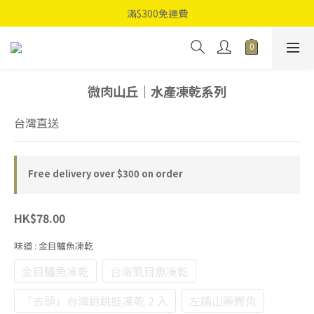
滿$300免運費
微肉山丘｜水產凍乾系列
台灣直送
Free delivery over $300 on order
HK$78.00
味道
: 金目驢魚凍乾
金目驢魚凍乾
台南虱目魚凍乾
「去頭」台灣跳跳蛙凍乾 2 入
左鎮山藥鰹魚