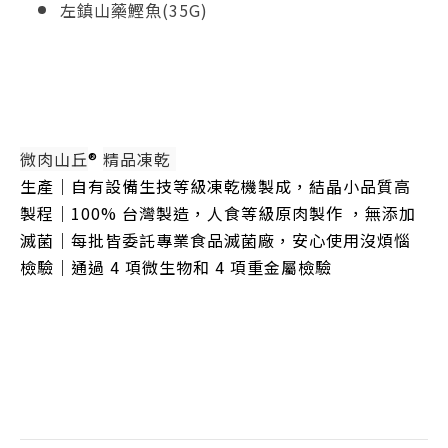
左鎮山藥鰹魚(35G)
微肉山丘
® 
精品凍乾 
生產｜自有設備生技等級凍乾機製成，結晶小品質高 
製程｜100% 台灣製造，人食等級原肉製作 ，無添加 
滅菌｜每批皆委託專業食品滅菌廠，安心使用沒煩惱 
檢驗｜通過 4 項微生物和 4 項重金屬檢驗 
微肉山丘
® 
精品凍乾 