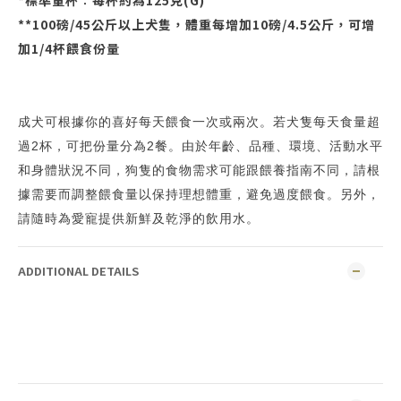
*標準量杯︰每杯約為125克(G)
**100磅/45公斤以上犬隻，體重每增加10磅/4.5公斤，可增
加1/4杯餵食份量
成犬可根據你的喜好每天餵食一次或兩次。若犬隻每天食量超
過2杯，可把份量分為2餐。由於年齡、品種、環境、活動水平
和身體狀況不同，狗隻的食物需求可能跟餵養指南不同，請根
據需要而調整餵食量以保持理想體重，避免過度餵食。另外，
請隨時為愛寵提供新鮮及乾淨的飲用水。
ADDITIONAL DETAILS