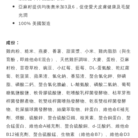
亞麻籽提供均衡奧米加3及6，促使愛犬皮膚健康及毛髮
光潤
100% 美國製造
成份：
雞肉粉、糙米、燕麥、番薯、甜菜漿、小米、雞肉脂肪（與生
育酚，即維他命E混合）、天然雞肝調味、大麥、蛋粉、亞麻
籽粉、苜蓿草粉、豌豆、小紅莓、藍莓、DL-蛋氨酸、乾紅蘿
蔔、乾菠菜、蘋果渣、氯化鈉、番茄渣、螯合氯化鉀、卵磷
脂、磷酸二鈣、螯合氯化膽鹼、L-離氨酸、磷酸二氫鈉、葡萄
糖氨鹽酸鹽、軟骨膠硫酸鹽、乾嗜酸乳桿菌發酵物、枯草芽孢
桿菌發酵產物、乾雙歧桿菌嗜熱發酵物、乾長雙歧桿菌發酵
物、乾屎腸球菌發酵物、絲蘭萃取物、鋅蛋白、維他命E補充
劑、煙酸、硫酸鋅、螯合硫酸亞鐵、核黃素、螯合銅蛋白、螯
合錳蛋白、維他命A補充劑、螯合硫酸銅、d-泛酸鈣、維他命
B12補充劑、螯合硫酸錳、生物素 （維他命B7）、維他命D3