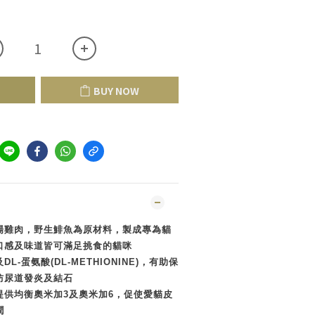
BUY NOW
場雞肉，野生鯡魚為原材料，製成專為貓
口感及味道皆可滿足挑食的貓咪
L-蛋氨酸(DL-METHIONINE)，有助保
防尿道發炎及結石
提供均衡奧米加3及奧米加6，促使愛貓皮
潤