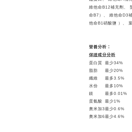
維他命B12補充劑、 
命B7）、 維他命D3
他命B1硝酸鹽 ）、 
營養分析：
保證成分分析
蛋白質
最少
34%
脂肪
最少
20%
纖維
最多
3.5%
水份
最多
10%
鎂
最多
0.01%
蛋氨酸
最少
1%
奧米加3
最少
0.6%
奧米加6
最少
4.6%