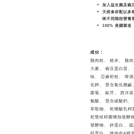
加入益生菌及豌
天然食材配以多
咪不同階段營養
100% 美國製造
成份：
雞肉粉、 糙米、 雞
大麥、 豌豆蛋白質、 
味、 亞麻籽粉、 啤酒
化鉀、 螯合氯化膽鹼、
蘿蔔、 歐芹、 西洋菜
氨酸、 螯合碳酸鈣、
萃取物、 乾嗜酸乳桿
乾雙歧桿菌嗜熱發酵物
發酵物、 鋅蛋白、 
錳蛋白、 維他命A補