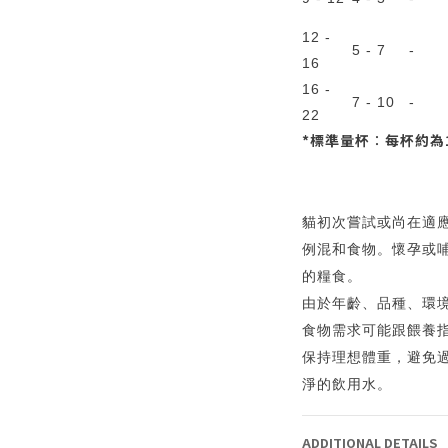
12 -
5 - 7
-
16
16 -
7 - 10
-
22
*標準量杯︰每杯約為1
貓初次嘗試或尚在適應
例混和食物。懷孕或哺
的糧食。
由於年齡、品種、環
食物需求可能跟餵養
保持理想體重，避免
淨的飲用水。
ADDITIONAL DETAILS