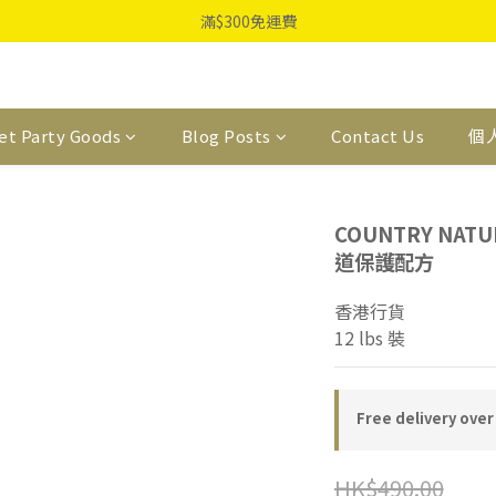
滿$300免運費
et Party Goods
Blog Posts
Contact Us
個
COUNTRY NAT
道保護配方
香港行貨
12 lbs 裝
Free delivery over
HK$490.00