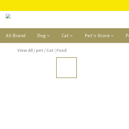
All Brand
Dog
Cat
Pet's Store
P
View All
/
pet
/
Cat | Food