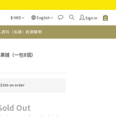
$
HKD
English
Sign in
人資料（私隱）政策聲明
乾水果撻（一包8個）
 $300 on order
Sold Out