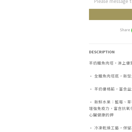
Please message t
Share
DESCRIPTION
羊奶鱷魚肉塔，淋上優
• 全鱷魚肉塔底，新
• 羊奶優格餡，富含
• 新鮮水果：藍莓、草
增強免疫力，富含抗氧
心臟健康的鉀
• 冷凍乾燥工藝，保留