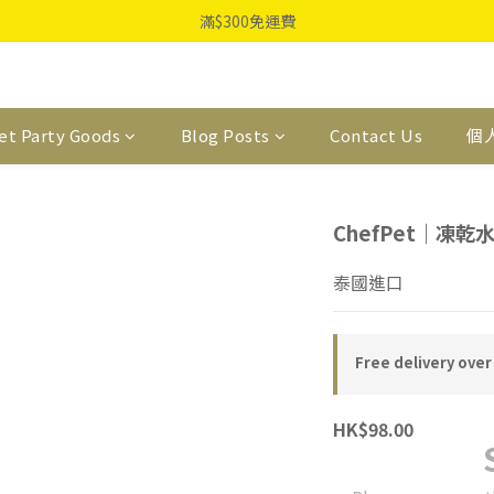
滿$300免運費
et Party Goods
Blog Posts
Contact Us
個
ChefPet｜凍
泰國進口
Free delivery over
HK$98.00