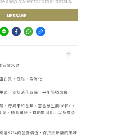
he shop owner for order details.
MESSAGE
質新鮮水果
型蛋白質，低脂，易消化
益生菌，支持消化系統，平衡腸道菌叢
莓、奇異果和香蕉，富含維生素B6和C，
化劑、膳食纖維，有助於消化，以及有益
高達97%的營養價值，保持烘焙前的風味