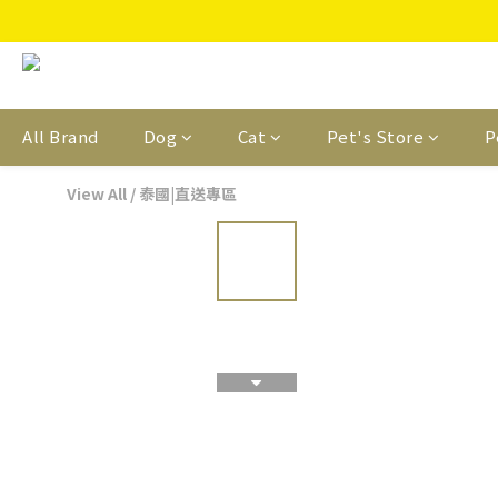
All Brand
Dog
Cat
Pet's Store
P
View All
/
泰國|直送專區