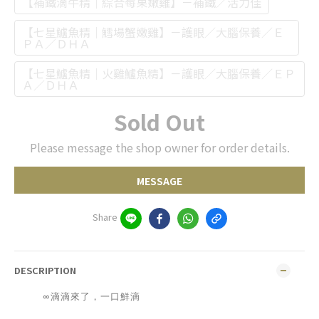
【補鐵滴牛精｜綜合莓果嫩雞】－補鐵／活力佳
【七星鱸魚精｜鱈場蟹嫩雞】－護眼／大腦保養／Ｅ
ＰＡ／ＤＨＡ
【七星鱸魚精｜火雞鱸魚精】－護眼／大腦保養／ＥＰ
Ａ／ＤＨＡ
Sold Out
Please message the shop owner for order details.
MESSAGE
Share
DESCRIPTION
∞滴滴來了，一口鮮滴