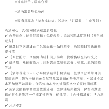
∞補進肚子，暖進心裡
∞滴滴主食餐包系列
∞滴滴是專為『城市成幼貓』設計的『好吸收』主食系列！
滴滴用心，真·貓用鮮滴精主食餐包
✔️ 台灣首創，能量鮮滴精＋免疫救星，添加%高純度專利【雙乳鐵
配方】
✔️ 嚴選日本與澳洲百年乳製品第一品牌精萃，為貓貓日常免疫基
礎打底
✔️ 【６款配方、３種鮮滴精】同步推出，挑嘴貓貓也能吃光光
✔️ 成幼貓、熟齡貓適用，針對需高效吸收營養，補充元氣的貓貓
設計
✔️ 【滴萃長達６－８小時鮮滴精華】鮮滴精，提供３款精華可供
貓貓選擇，過程中鮮肉會自然釋放出濃縮的營養精華，不加油不加
水不加鹽不加調味，僅靠鮮肉本身的油脂與水分於長時間精萃
✔️ 蒸滴完的精華會經過雙重過濾，去除油脂與雜質，保留清澈濃
郁的黃金鮮滴精一包搞定補營養、補機能，【內外都滋養】活力滿
滿
✔️ 分別添加