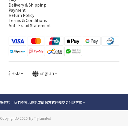
Delivery & Shipping
Payment
Return Policy
Terms & Conditions
Anti-Fraud Statement
$
HKD
English
提醒您，我們不會以電話或簡訊方式通知變更付款方式。
Copyright© 2020 Try Try Limited