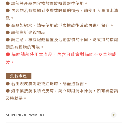
。
● 請勿將產品內容物放置於噴霧器中使用
● 內容物若有接觸到皮膚或眼睛的情形，請使用大量清水清
。
洗
。
● 商品如遇水，請先使用乾毛巾擦乾後晾乾再進行保存
● 請勿靠近尖銳物品。
● 請注意，根據配戴位置及活動習慣的不同，防蚊扣的接處
。
還是有鬆脫的可能
● 貓咪請勿使用本產品，內含可能會對貓咪不友善的成
分。
急救處理
。
● 若出現皮膚刺激或紅斑時，請盡速就醫
● 如不慎接觸眼睛或皮膚，請立即用清水沖洗，如有異常請
。
及時就醫
SHIPPING & PAYMENT