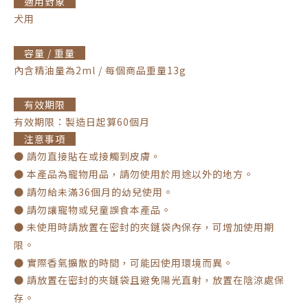
適用對象
犬用
容量 / 重量
內含精油量為2ml / 每個商品重量13g
有效期限
有效期限：製造日起算60個月
注意事項
● 請勿直接貼在或接觸到皮膚。
。
● 本產品為寵物用品，請勿使用於用途以外的地方
。
● 請勿給未滿36個月的幼兒使用
。
● 請勿讓寵物或兒童誤食本產品
● 未使用時請放置在密封的夾鏈袋內保存，可增加使用期
。
限
。
● 實際香氣擴散的時間，可能因使用環境而異
● 請放置在密封的夾鏈袋且避免陽光直射，放置在陰涼處保
。
存