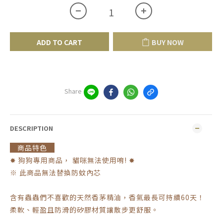
ADD TO CART
BUY NOW
Share
DESCRIPTION
商品特色
✸ 狗狗專用商品， 貓咪無法使用唷! ✸
※ 此商品無法替換防蚊內芯
含有蟲蟲們不喜歡的天然香茅精油，香氣最長可持續60天！
柔軟、輕盈且防滑的矽膠材質讓散步更舒服。