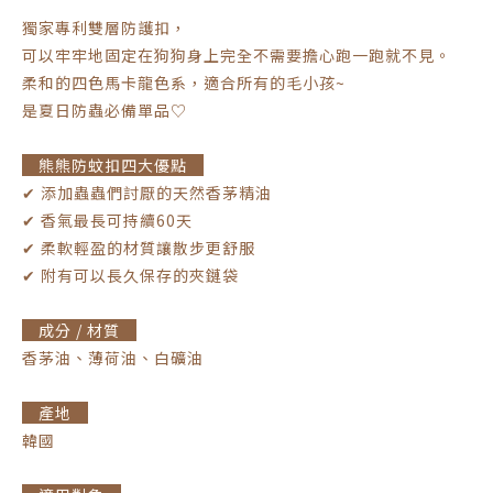
獨家專利雙層防護扣，
可以牢牢地固定在狗狗身上完全不需要擔心跑一跑就不見。
柔和的四色馬卡龍色系，適合所有的毛小孩~
是夏日防蟲必備單品♡
熊熊防蚊扣四大優點
✔︎ 添加蟲蟲們討厭的天然香茅精油
✔︎ 香氣最長可持續60天
✔︎ 柔軟輕盈的材質讓散步更舒服
✔︎ 附有可以長久保存的夾鏈袋
成分 / 材質
香茅油、薄荷油、白礦油
產地
韓國