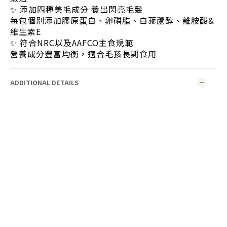
✨ 添加四種美毛成分 養出閃亮毛髮
每包個別添加膠原蛋白、卵磷脂、白藜蘆醇、離胺酸&
維生素E
✨ 符合NRC以及AAFCO主食規範
營養成分豐富均衡，適合毛孩長期食用
ADDITIONAL DETAILS