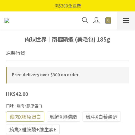
滿$300免運費
肉球世界｜南極磷蝦 (美毛包) 185g
原裝行貨
Free delivery over $300 on order
HK$42.00
口味
: 雞肉X膠原蛋白
雞肉X膠原蛋白
雞鰹X卵磷脂
雞牛X白藜蘆醇
鮪魚X離胺酸+維生素E