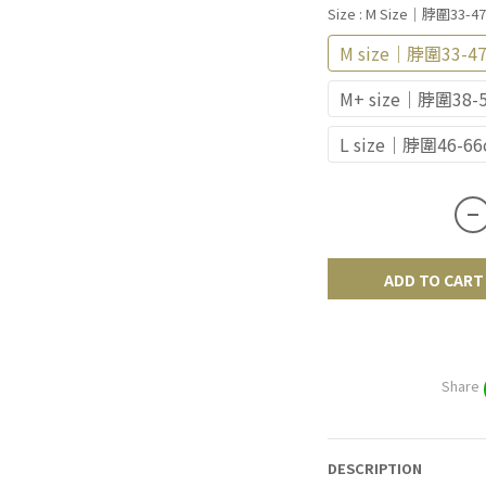
Size
: M Size｜脖圍33-4
M size｜脖圍33-4
M+ size｜脖圍38-
L size｜脖圍46-66
ADD TO CART
Share
DESCRIPTION