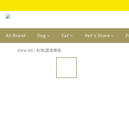
All Brand
Dog
Cat
Pet's Store
P
View All
/
台灣|直送專區