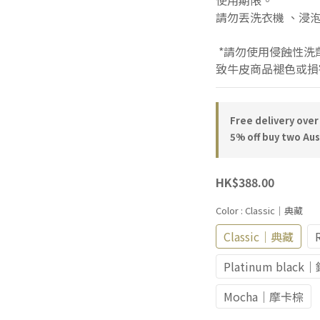
使用期限。
請勿丟洗衣機 、浸
 *請勿使用侵蝕性洗劑(如：強效洗滌劑/漂白水)，以免導
致牛皮商品褪色或損
Free delivery over
5% off buy two Au
HK$388.00
Color
: Classic｜典藏
Classic｜典藏
Platinum blac
Mocha｜摩卡棕