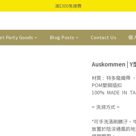
滿$300免運費
et Party Goods
Blog Posts
Contact Us
個
Auskommen | 
材質 :  特多龍織帶
POM塑鋼插扣
100%  MADE  IN  T
= 洗滌方式 =
*可手洗清刷髒汙，
放置於陰涼通風的地