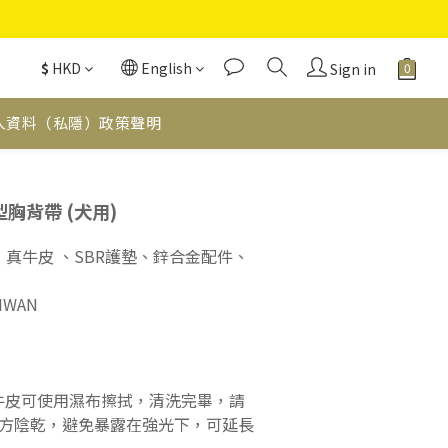
$
HKD
English
Sign in
人資料（私隱）政策聲明
BUY NOW
Y型胸背帶 (犬用)
 、 真牛皮 、SBR護墊、鋅合金配件、
AIWAN
牛皮可使用濕布擦拭，清洗完畢，請
方陰乾，避免暴露在強光下，可延長