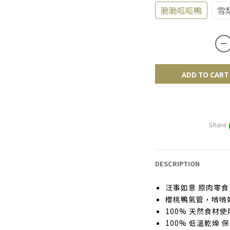
脆脆呱呱鴨
雪
ADD TO CART
Share
DESCRIPTION
汪事如意 原肉零食
櫻桃鴨氣管，啃啃
100% 天然食材使
100% 低溫乾燥 