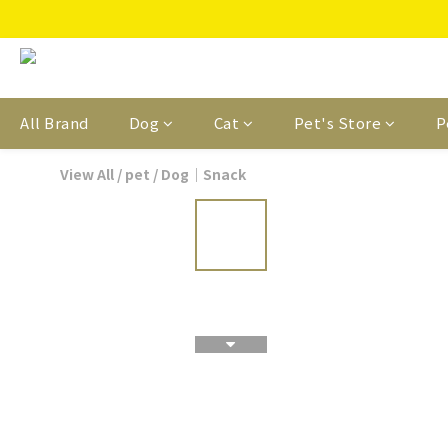
All Brand
Dog
Cat
Pet's Store
P
View All
/
pet
/
Dog｜Snack