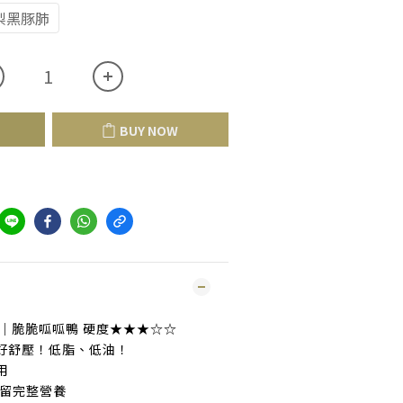
梨黑豚肺
BUY NOW
｜脆脆呱呱鴨 硬度★★★☆☆
好舒壓！低脂、低油！
用
保留完整營養