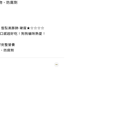
加物、防腐劑
｜雪梨黑豚肺 硬度★☆☆☆☆
軟口感超好吃！狗狗貓咪熱愛！
保留完整營養
物、防腐劑