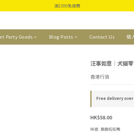
滿$300免運費
et Party Goods
Blog Posts
Contact Us
個
汪事如意｜犬貓零
香港行貨
Free delivery over
HK$58.00
味道
: 脆脆呱呱鴨