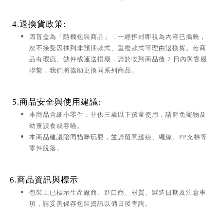
4.退換貨政策:
因盲盒為「隨機包裝商品」，一經拆封即視為內容已揭曉，
恕不接受因抽到非預期款式、重複款式等理由退換貨。若商
品有瑕疵、缺件或運送損壞，請於收到商品後 7 日內與客服
聯繫，我們將協助更換同系列商品。
5.商品安全與使用建議:
本商品含細小零件，非供三歲以下孩童使用，請避免寵物及
幼童誤食或吞嚥。
本商品建議陪同貓咪玩耍，並請留意縫線、繩線、PP充棉等
零件脫落。
6.商品資訊與標示
包裝上已標示生產廠商、進口商、材質、製造日期及注意事
項，請妥善保存包裝資訊以備日後查詢。