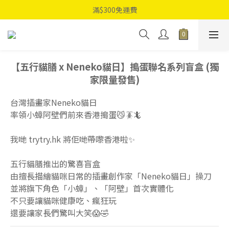
滿$300免運費
【五行貓膳 x Neneko貓日】搗蛋聯名系列盲盒 (獨
家限量發售)
台灣插畫家Neneko貓日
率領小蟑阿壁們前來香港搗蛋😼🪳🦎
我哋 trytry.hk 將佢哋帶嚟香港啦✨
五行貓膳推出的驚喜盲盒
由擅長描繪貓咪日常的插畫創作家「Neneko貓日」操刀
並將旗下角色「小蟑」、「阿壁」首次實體化
不只要讓貓咪健康吃、瘋狂玩
還要讓家長們驚叫大笑😱🤣