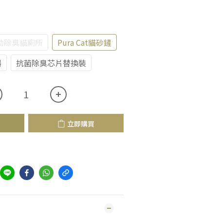
式自動除臭貓廁所
Pura Cat貓砂鏟
器
抗菌除臭芯片替換裝
立即購買