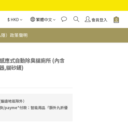
$
HKD
繁體中文
會員登入
私隱）政策聲明
立即購買
 Cat 感應式⾃動除臭貓廁所 (內含
臭器,貓砂鏟)
費(偏遠地區除外）
快/payme*付款：智能用品「額外九折優