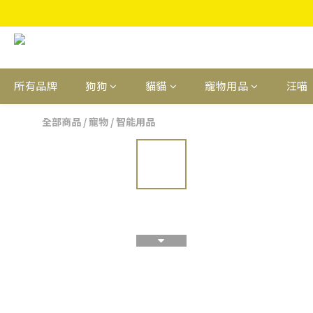
所有品牌
狗狗
貓貓
寵物用品
汪喵
全部商品
/
寵物
/
智能用品