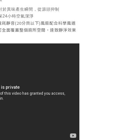
針對於異味產生瞬間，從源頭抑制
確保24小時空氣潔淨
耗靜音(20分貝以下)風扇配合科學風道
可全面覆蓋整個廁所空間，達致靜淨效果