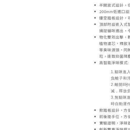
半開放式設計，
200mm低進口
鏤空踏板設計，
頂部附設嵌入式
捕捉貓咪進出，
物化雙效出擊，
植物濾芯，釋放
等臭味源頭，同
粒，達致抑菌降
高智能淨味模式:
1.貓咪進
負離子和
2.離開8
滅，釋放
3.無貓咪
時自動運作
掀踏板設計，方
前後提手位，方
實驗證明，淨味器
創新雙重淨味模