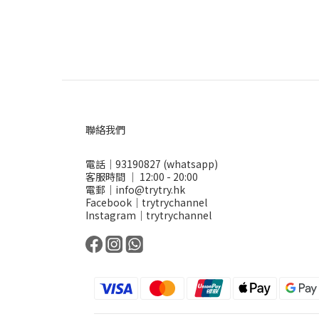
聯絡我們
電話｜93190827 (whatsapp)
客服時間 ｜ 12:00 - 20:00
電郵｜info@trytry.hk
Facebook｜trytrychannel
Instagram｜trytrychannel