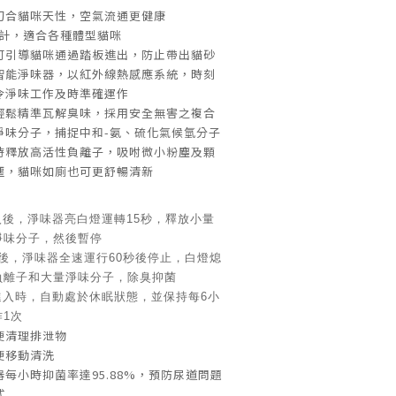
切合貓咪天性，空氣流通更健康
設計，適合各種體型貓咪
可引導貓咪通過踏板進出，防止帶出貓砂
智能淨味器，以紅外線熱感應系統，時刻
令淨味工作及時準確運作
輕鬆精準瓦解臭味，採用安全無害之複合
淨味分子，捕捉中和-氨、硫化氣候氫分子
時釋放高活性負離子，吸咐微小粉麈及顆
塵，貓咪如廁也可更舒暢清新
入後，淨味器亮白燈運轉15秒，釋放小量
淨味分子，然後暫停
秒後，淨味器全速運行60秒後停止，白燈熄
負離子和大量淨味分子，除臭抑菌
進入時，自動處於休眠狀態，並保持每6小
1次
便清理排泄物
便移動清洗
每小時抑菌率達95.88%，預防尿道問題
式